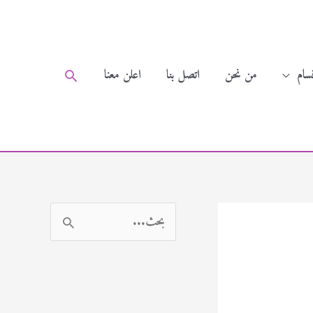
سام
من نحن
اتصل بنا
اعلن معنا
البحث
ا
ل
ب
ح