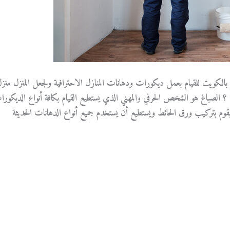
 بالكويت للقيام بعمل ديكورات ودهانات المنازل الاحترافية ولجعل المنزل منز
 الصباغ هو الشخص الحرفي والمهني الذي يستطيع القيام بكافة أنواع الديكور
وم بتركيب ورق الحائط ويستطيع أن يستخدم جميع أنواع الدهانات الحديثة