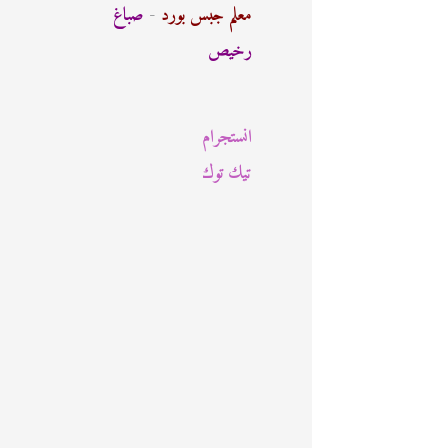
ث
معلم جبس بورد
-
صباغ
ع
رخيص
ن
:
انستجرام
تيك توك