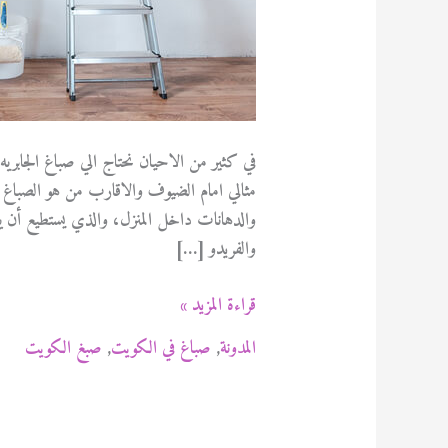
في كثير من الاحيان نحتاج الي صباغ الجابريه
مثالي امام الضيوف والاقارب من هو الصباغ ؟
والدهانات داخل المنزل، والذي يستطيع أن يق
والفريدو […]
صباغ
قراءة المزيد »
الجابريه
المدونة
,
صباغ في الكويت
,
صبغ الكويت
بالكويت
94471713