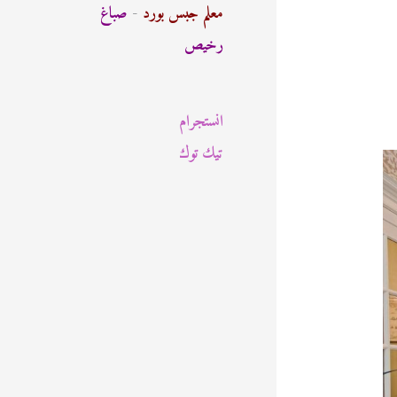
ث
معلم جبس بورد
-
صباغ
ع
رخيص
ن
:
انستجرام
تيك توك