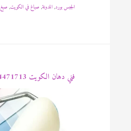
صباغ
الجبس بورد
,
المدونة
,
صباغ في الكويت
,
صبغ 
الكويت
94471713
فني دهان الكويت 94471713