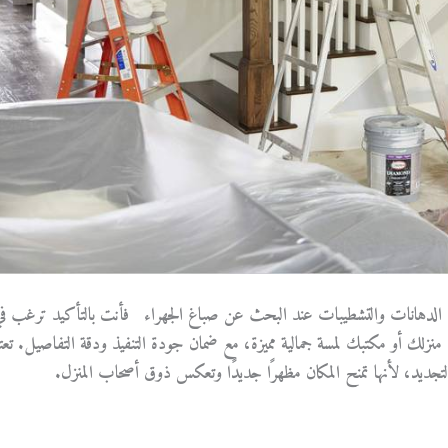
 الدهانات والتشطيبات عند البحث عن صباغ الجهراء فأنت بالتأكيد ترغب ف
زلك أو مكتبك لمسة جمالية مميزة، مع ضمان جودة التنفيذ ودقة التفاصيل. تعتب
جديد، لأنها تمنح المكان مظهرًا جديدًا وتعكس ذوق أصحاب المنزل.