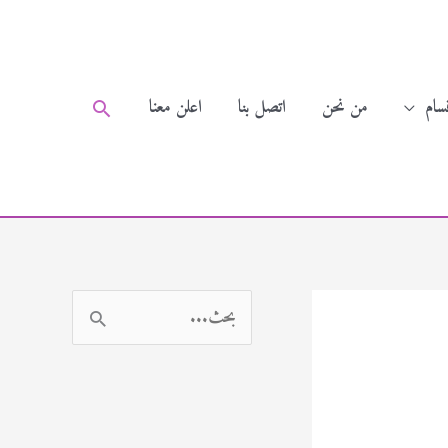
سام
من نحن
اتصل بنا
اعلن معنا
البحث
ا
ل
ب
ح