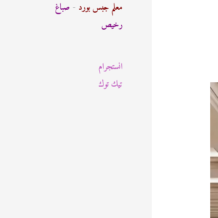
ث
معلم جبس بورد
-
صباغ
ع
رخيص
ن
:
انستجرام
تيك توك