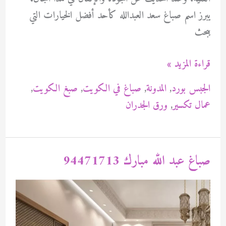
يبرز اسم صباغ سعد العبدالله كأحد أفضل الخيارات التي
يبحث
صباغ
قراءة المزيد »
سعد
الجبس بورد
,
المدونة
,
صباغ في الكويت
,
صبغ الكويت
,
العبدالله
عمال تكسير
,
ورق الجدران
94471713
صباغ عبد الله مبارك 94471713