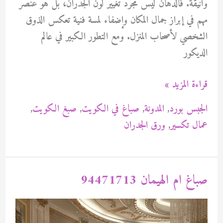
وأنيقة. فالدهان ليس مجرد تغيير لون الجدران، بل هو عنصر
مهم في إبراز جمال المكان وإضفاء لمسة فنية تعكس الذوق
الشخصي لأصحاب المنزل. ومع التطور الكبير في عالم
الديكور
دهان
قراءة المزيد »
محترف
الجبس بورد
,
المدونة
,
صباغ في الكويت
,
صبغ الكويت
,
الكويت
عمال تكسير
,
ورق الجدران
94471713
صباغ ام الهيمان 94471713