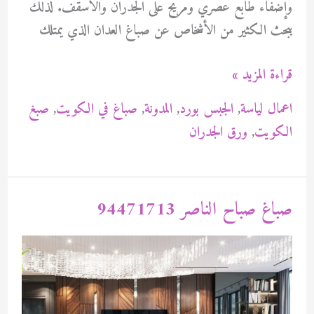
وإضفاء طابع عصري ومريح على الجدران والأسقف. لذلك
يبحث الكثير من الأشخاص عن صباغ العدان الذي يمتلك
صباغ
قراءة المزيد »
العدان
اعمال لياسة
,
الجبس بورد
,
المدونة
,
صباغ في الكويت
,
صبغ
94471713
الكويت
,
ورق الجدران
صباغ صباح الناصر 94471713