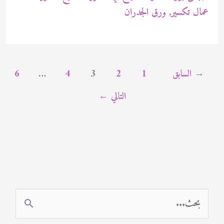
الكويت
عمال تكسير
,
ورق الجدران
94471713
→
السابق
1
2
3
4
…
6
التالي
←
ا
ل