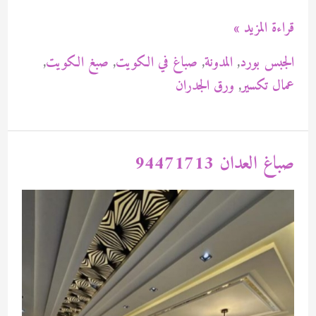
صباغ
قراءة المزيد »
ام
الجبس بورد
,
المدونة
,
صباغ في الكويت
,
صبغ الكويت
,
الهيمان
عمال تكسير
,
ورق الجدران
94471713
صباغ العدان 94471713