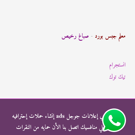
ب
ح
ث
معلم جبس بورد
-
صباغ رخيص
ع
ن
انستجرام
:
تيك توك
شركة الناجي إعلانات جوجل ads إنشاء حملات إحترافيه
وتفوق علي منافسيك اتصل بنا الأن حمايه من النقرات