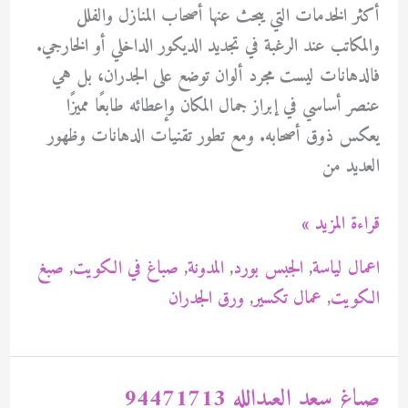
أكثر الخدمات التي يبحث عنها أصحاب المنازل والفلل
والمكاتب عند الرغبة في تجديد الديكور الداخلي أو الخارجي.
فالدهانات ليست مجرد ألوان توضع على الجدران، بل هي
عنصر أساسي في إبراز جمال المكان وإعطائه طابعًا مميزًا
يعكس ذوق أصحابه. ومع تطور تقنيات الدهانات وظهور
العديد من
صباغ
قراءة المزيد »
القصر
اعمال لياسة
,
الجبس بورد
,
المدونة
,
صباغ في الكويت
,
صبغ
94471713
الكويت
,
عمال تكسير
,
ورق الجدران
صباغ سعد العبدالله 94471713